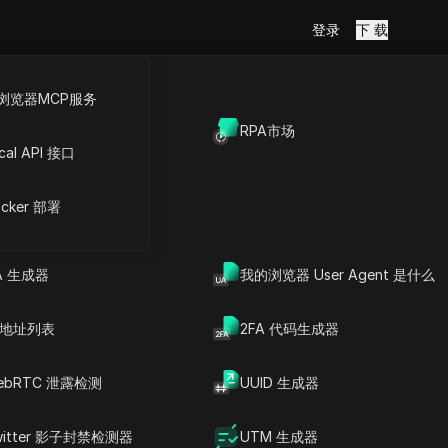
登录
下 载
浏览器MCP服务
放API
RPA市场
cal API 接口
号
cker 部署
A 生成器
我的浏览器 User Agent 是什么
P 地址列表
2FA 代码生成器
ebRTC 泄露检测
UUID 生成器
witter 影子封禁检测器
UTM 生成器