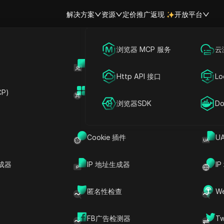
解决方案
资源
定价
推广返现
开放平台
跨境电商
海外社媒营销
浏览器 MCP 服务
云
账号共享
开
联盟营销
广告投放
Http API 接口
Lo
轻松共享 Beyz AI 账
P)
扩展市场
网络爬虫
账号共享
浏览器SDK
Do
Beyz AI神模式账户
立即试用
Cookie 插件
U
 AI的强大功能，让您的账户可以跨设备共享！享受无缝
成器
IP 地址生成器
I
1.99的特别优惠以获得完整功能访问，$39.99/月
神模式（限制200个问题），共享从未如此简单。今天就
匿名性检查
W
协安全！
FB广告检测器
T