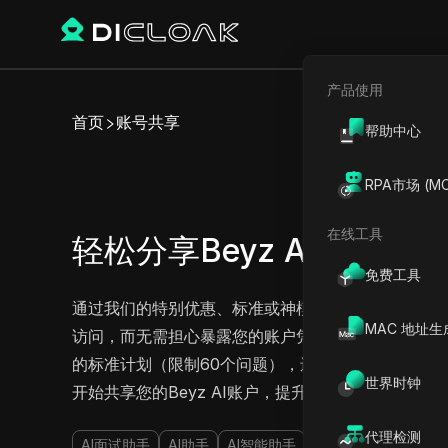
产品使用
首页
账号共享
帮助中心
RPA市场 (MC
在线工具
轻松分享Beyz AI标准版和
免费工具
通过我们的特别优惠、标准或神模式计划，解锁Beyz
MAC 地址生
访问，而无需担心暴露您的账户凭据或密码。无论您选择$
的标准计划（限制60个问题），还是$29.99/月的
世界时钟
开始共享您的Beyz AI账户，提升您的生产力而不妥
代理检测
AI面试助手
AI助手
AI智能助手
AI解答