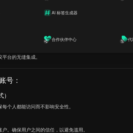
器
AI 标签生成器
合作伙伴中心
代
在求职面试中的表现。它主动倾听面试官提出的问题，并实时提供与
议平台的无缝集成。
I 账号：
式）
保每个人都能访问而不影响安全性。
账户。确保用户之间的信任，以避免滥用。