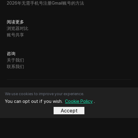
2026年无需手机号注册Gmail账号的方法
阅读更多
浏览器对比
账号共享
咨询
关于我们
联系我们
版权所有 ©广州隐客信息科技有限公司
We use cookies to improve your experience.
粤ICP备2024304236号
粤公网安备44011302004536
You can opt out if you wish.
Cookie Policy
.
服务条款
隐私政策
Accept
Cookie 政策
退款协议